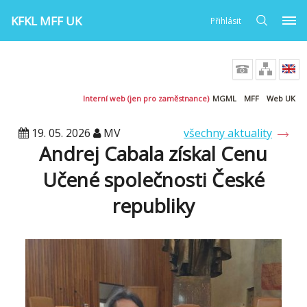
KFKL MFF UK
Přihlásit
Interní web (jen pro zaměstnance)
MGML
MFF
Web UK
19. 05. 2026
MV
všechny aktuality
Andrej Cabala získal Cenu
Učené společnosti České
republiky