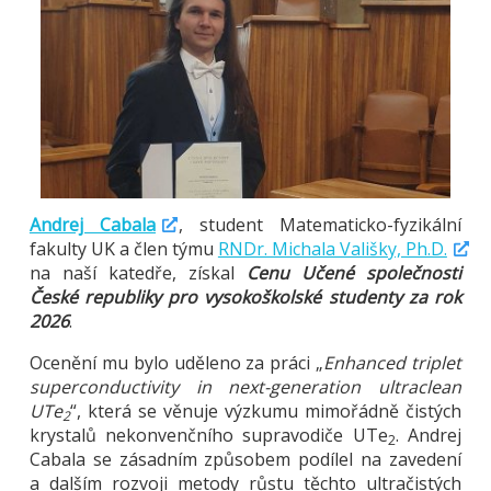
Andrej Cabala
, student Matematicko-fyzikální
fakulty UK a člen týmu
RNDr. Michala Vališky, Ph.D.
na naší katedře, získal
Cenu Učené společnosti
České republiky pro vysokoškolské studenty za rok
202
6
.
Ocenění mu bylo uděleno za práci „
Enhanced triplet
superconductivity in next-generation ultraclean
UTe
“, která se věnuje výzkumu mimořádně čistých
2
krystalů nekonvenčního supravodiče UTe
. Andrej
2
Cabala se zásadním způsobem podílel na zavedení
a dalším rozvoji metody růstu těchto ultračistých