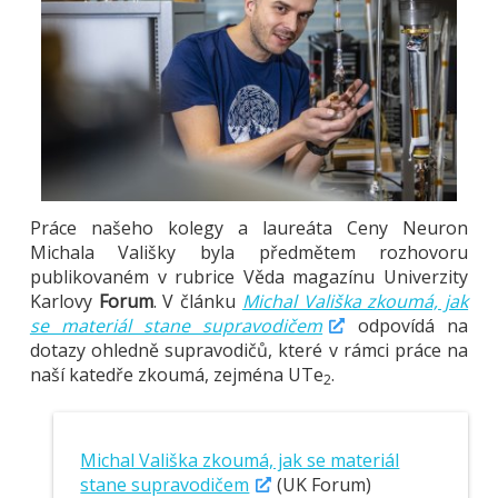
Práce našeho kolegy a laureáta Ceny Neuron
Michala Vališky byla předmětem rozhovoru
publikovaném v rubrice Věda magazínu Univerzity
Karlovy
Forum
. V článku
Michal Vališka zkoumá, jak
se materiál stane supravodičem
odpovídá na
dotazy ohledně supravodičů, které v rámci práce na
naší katedře zkoumá, zejména UTe
.
2
Michal Vališka zkoumá, jak se materiál
stane supravodičem
(UK Forum)