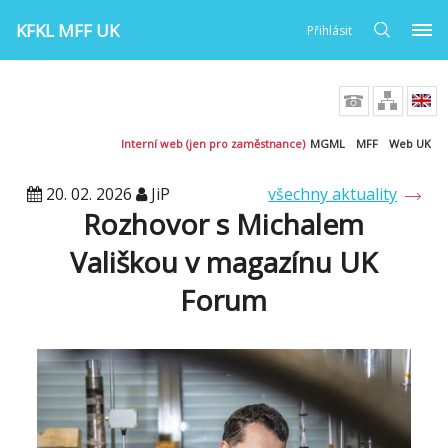
KFKL MFF UK
Přihlásit
Interní web (jen pro zaměstnance)
MGML
MFF
Web UK
20. 02. 2026
JiP
všechny aktuality
Rozhovor s Michalem
Vališkou v magazínu UK
Forum