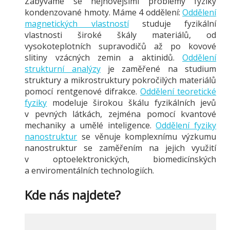
Zabýváme se nejnovějšími problémy fyziky
kondenzované hmoty. Máme 4 oddělení:
Oddělení
magnetických vlastností
studuje fyzikální
vlastnosti široké škály materiálů, od
vysokoteplotních supravodičů až po kovové
slitiny vzácných zemin a aktinidů.
Oddělení
strukturní analýzy
je zaměřené na studium
struktury a mikrostruktury pokročilých materiálů
pomocí rentgenové difrakce.
Oddělení teoretické
fyziky
modeluje širokou škálu fyzikálních jevů
v pevných látkách, zejména pomocí kvantové
mechaniky a umělé inteligence.
Oddělení fyziky
nanostruktur
se věnuje komplexnímu výzkumu
nanostruktur se zaměřením na jejich využití
v optoelektronických, biomedicínských
a enviromentálních technologiích.
Kde nás najdete?