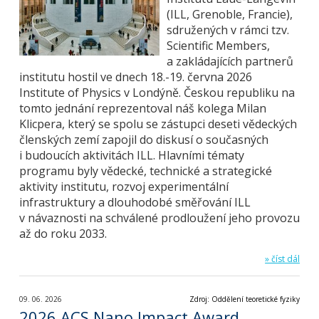
(ILL, Grenoble, Francie),
sdružených v rámci tzv.
Scientific Members,
a zakládajících partnerů
institutu hostil ve dnech 18.-19. června 2026
Institute of Physics v Londýně. Českou republiku na
tomto jednání reprezentoval náš kolega Milan
Klicpera, který se spolu se zástupci deseti vědeckých
členských zemí zapojil do diskusí o současných
i budoucích aktivitách ILL. Hlavními tématy
programu byly vědecké, technické a strategické
aktivity institutu, rozvoj experimentální
infrastruktury a dlouhodobé směřování ILL
v návaznosti na schválené prodloužení jeho provozu
až do roku 2033.
» číst dál
09. 06. 2026
Zdroj: Oddělení teoretické fyziky
2026 ACS Nano Impact Award