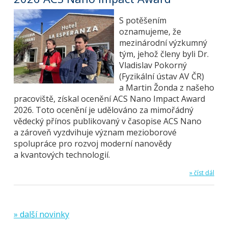
S potěšením
oznamujeme, že
mezinárodní výzkumný
tým, jehož členy byli Dr.
Vladislav Pokorný
(Fyzikální ústav AV ČR)
a Martin Žonda z našeho
pracoviště, získal ocenění ACS Nano Impact Award
2026. Toto ocenění je udělováno za mimořádný
vědecký přínos publikovaný v časopise ACS Nano
a zároveň vyzdvihuje význam mezioborové
spolupráce pro rozvoj moderní nanovědy
a kvantových technologií.
» číst dál
» další novinky