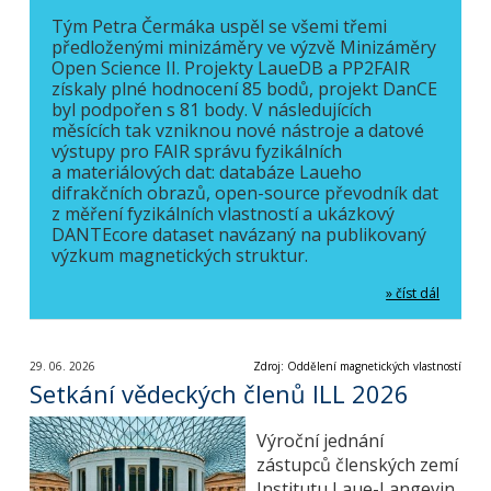
Tým Petra Čermáka uspěl se všemi třemi
předloženými minizáměry ve výzvě Minizáměry
Open Science II. Projekty LaueDB a PP2FAIR
získaly plné hodnocení 85 bodů, projekt DanCE
byl podpořen s 81 body. V následujících
měsících tak vzniknou nové nástroje a datové
výstupy pro FAIR správu fyzikálních
a materiálových dat: databáze Laueho
difrakčních obrazů, open-source převodník dat
z měření fyzikálních vlastností a ukázkový
DANTEcore dataset navázaný na publikovaný
výzkum magnetických struktur.
» číst dál
29. 06. 2026
Zdroj: Oddělení magnetických vlastností
Setkání vědeckých členů ILL 2026
Výroční jednání
zástupců členských zemí
Institutu Laue-Langevin