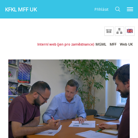
KFKL MFF UK
Přihlásit
Interní web (jen pro zaměstnance)
MGML
MFF
Web UK