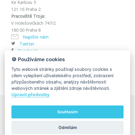
Ke Karlovu 5
121 16 Praha 2
Pracoviště Troja:
V Holešovičkách 747/2
180 00 Praha 8
Napište nám
Twitter
Facebook
IČ: 00216208
🍪 Používáme cookies
DIČ: CZ00216208
Tyto webové stránky používají soubory cookies s
cílem vylepšení uživatelského prostředí, zobrazení
přizpůsobeného obsahu, analýzy návštěvnosti
webových stránek a zjištění zdroje návštěvnosti.
Upravit předvolby
Souhlasím
© 2025
Univerzita Karlova, Matematicko-fyzikální fakulta
Za obsah této stránky zodpovídá:
Katedra fyziky
kondenzovaných látek
Odmítám