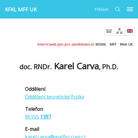
KFKL MFF UK
Přihlásit
Interní web (jen pro zaměstnance)
MGML
MFF
Web UK
Karel Carva
doc. RNDr.
, Ph.D.
Oddělení
Oddělení teoretické fyziky
Telefon
95155
1397
E-mail
karel.carva@matfyz.cuni.cz