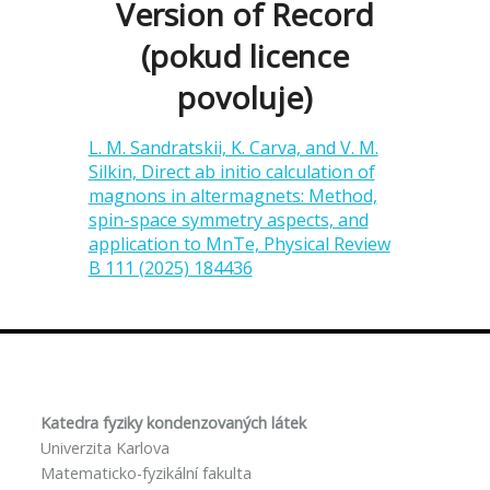
Version of Record
(pokud licence
povoluje)
L. M. Sandratskii, K. Carva, and V. M.
Silkin, Direct ab initio calculation of
magnons in altermagnets: Method,
spin-space symmetry aspects, and
application to MnTe, Physical Review
B 111 (2025) 184436
Katedra fyziky kondenzovaných látek
Univerzita Karlova
Matematicko-fyzikální fakulta